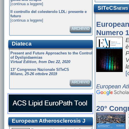
[continua a leggere]
SITeCS
NEWS
Il controllo del colesterolo LDL: presente e
futuro
[continua a leggere]
European 
ARCHIVIO
Numero 1 
E
Diateca
è
P
Present and Future Approaches to the Control
of Dyslipidaemias
V
Virtual Edition, from Dec 22, 2020
l
13° Congresso Nazionale SITeCS
[
Milano, 25-26 ottobre 2019
ARCHIVIO
European Ath
20° Congr
European Atherosclerosis J