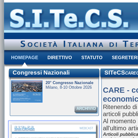
HOMEPAGE
DIRETTIVO
STATUTO
SEGRETER
Congressi Nazionali
SITeCS
CARE
20° Congresso Nazionale
Milano, 8-10 Ottobre 2026
CARE - co
economi
Ritenendo di
ARCHIVIO
articoli pubbl
Al momento s
all'ultimo art
Articoli pubblic