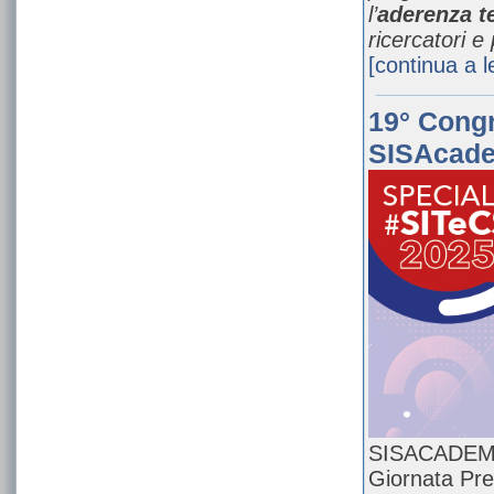
l’
aderenza te
ricercatori e 
[continua a 
19° Congr
SISAcad
SISACADEMY h
Giornata Pr