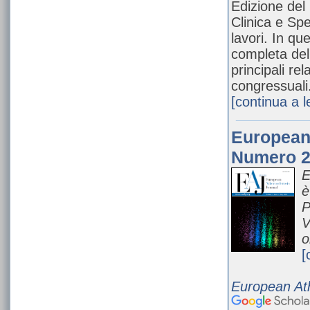
Edizione del
Clinica e Spe
lavori. In q
completa dell
principali re
congressuali
[continua a 
European 
Numero 2
E
è
P
V
o
[
European Ath