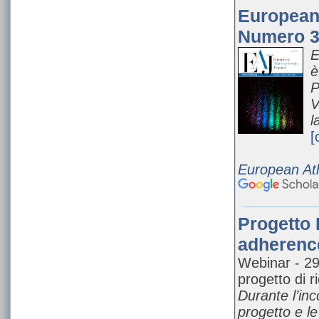
European 
Numero 3
E
è
P
V
l
[
European Ath
Progetto 
adherence
Webinar - 29 
progetto di r
Durante l’inco
progetto e l