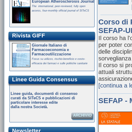
European Atherosclerosis Journal
The international, peer-reviewed, fully open
access, four-monthly official journal of SITeCS
Corso di 
SEFAP-UNI
Rivista GIFF
Il corso ha l'
per poter co
Giornale Italiano di
Farmacoeconomia e
delle discipl
Farmacoutilizzazione
sorveglianza
Focus su utilizzo, rischio-beneficio e costo-
efficacia dei farmaci e sulle politiche sanitarie
Il corso si p
attuali strutt
assicurazione
Linee Guida Consensus
[continua a 
Linee guida, documenti di consenso
curati da SITeCS e pubblicazioni di
SEFAP - 
particolare interesse edite
dalla nostra Società.
ARCHIVIO
Newsletter