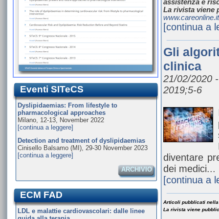
assistenza e ri
La rivista viene
www.careonline.it
[continua a 
Gli algor
clinica
21/02/2020 -
Eventi SITeCS
2019;5-6
Dyslipidaemias: From lifestyle to
pharmacological approaches
Milano, 12-13, November 2022
[continua a leggere]
Detection and treatment of dyslipidaemias
Cinisello Balsamo (MI), 29-30 November 2023
[continua a leggere]
diventare pr
dei medici...
ARCHIVIO
[continua a 
ECM FAD
Articoli pubblicati nel
La rivista viene pubbli
LDL e malattie cardiovascolari: dalle linee
guida alla terapia