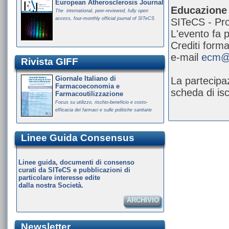
European Atherosclerosis Journal
Educazione 
The international, peer-reviewed, fully open
access, four-monthly official journal of SITeCS
SITeCS - Pr
L'evento fa 
Crediti format
e-mail
ecm@s
Rivista GIFF
Giornale Italiano di
La partecipaz
Farmacoeconomia e
scheda di is
Farmacoutilizzazione
Focus su utilizzo, rischio-beneficio e costo-
efficacia dei farmaci e sulle politiche sanitarie
Linee Guida Consensus
Linee guida, documenti di consenso
curati da SITeCS e pubblicazioni di
particolare interesse edite
dalla nostra Società.
ARCHIVIO
Newsletter