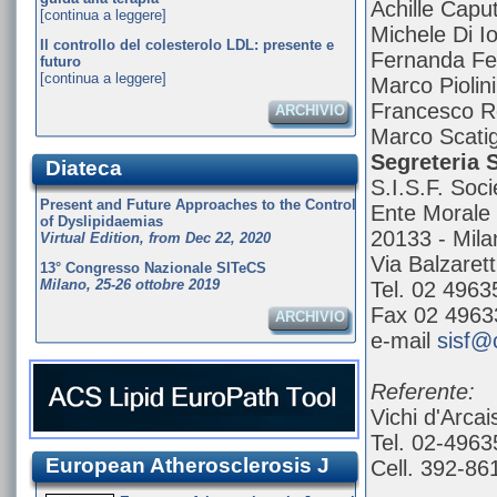
Achille Caput
[continua a leggere]
Michele Di Io
Il controllo del colesterolo LDL: presente e
Fernanda Fe
futuro
[continua a leggere]
Marco Piolini
Francesco R
ARCHIVIO
Marco Scati
Segreteria S
Diateca
S.I.S.F. Soc
Present and Future Approaches to the Control
Ente Morale
of Dyslipidaemias
20133 - Mila
Virtual Edition, from Dec 22, 2020
Via Balzarett
13° Congresso Nazionale SITeCS
Milano, 25-26 ottobre 2019
Tel. 02 496
Fax 02 4963
ARCHIVIO
e-mail
sisf@
Referente:
Vichi d'Arcai
Tel. 02-496
European Atherosclerosis J
Cell. 392-86