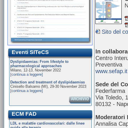
N
Sito del 
In collabor
Eventi SITeCS
Centro Inter
Dyslipidaemias: From lifestyle to
Preventiva
pharmacological approaches
Milano, 12-13, November 2022
www.sefap.it
[continua a leggere]
Detection and treatment of dyslipidaemias
Sede del Co
Cinisello Balsamo (MI), 29-30 November 2023
Federfarma
[continua a leggere]
Via Toledo, 
ARCHIVIO
80132 - Napo
ECM FAD
Moderatori 
Annalisa Ca
LDL e malattie cardiovascolari: dalle linee
guida alla terapia