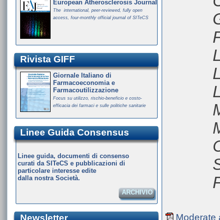
C
European Atherosclerosis Journal
The international, peer-reviewed, fully open
access, four-monthly official journal of SITeCS
F
L
Rivista GIFF
L
Giornale Italiano di
Farmacoeconomia e
L
Farmacoutilizzazione
Focus su utilizzo, rischio-beneficio e costo-
efficacia dei farmaci e sulle politiche sanitarie
Linee Guida Consensus
C
Linee guida, documenti di consenso
S
curati da SITeCS e pubblicazioni di
particolare interesse edite
F
dalla nostra Società.
ARCHIVIO
Moderate a
Newsletter