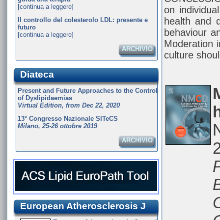
[continua a leggere]
on individua
health and d
Il controllo del colesterolo LDL: presente e
futuro
behaviour an
[continua a leggere]
Moderation i
ARCHIVIO
culture shou
Diateca
Present and Future Approaches to the Control
of Dyslipidaemias
Virtual Edition, from Dec 22, 2020
13° Congresso Nazionale SITeCS
Milano, 25-26 ottobre 2019
ARCHIVIO
P
B
European Atherosclerosis J