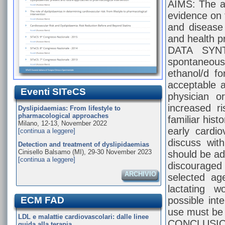
AIMS: The ai
evidence on 
and disease 
and health p
DATA SYNTH
spontaneous
ethanol/d f
acceptable 
Eventi SITeCS
physician o
increased r
Dyslipidaemias: From lifestyle to
pharmacological approaches
familiar hist
Milano, 12-13, November 2022
early cardio
[continua a leggere]
discuss with
Detection and treatment of dyslipidaemias
Cinisello Balsamo (MI), 29-30 November 2023
should be ad
[continua a leggere]
discouraged 
ARCHIVIO
selected ag
lactating w
ECM FAD
possible int
use must be 
LDL e malattie cardiovascolari: dalle linee
CONCLUSIONS
guida alla terapia