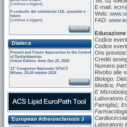
Tel: 02 496
[continua a leggere]
E-mail:
ecm@
Il controllo del colesterolo LDL: presente e
Web:
www.si
futuro
FAD:
www.ec
[continua a leggere]
ARCHIVIO
Educazione 
Codice even
Diateca
Codice even
Ore previste
Present and Future Approaches to the Control
of Dyslipidaemias
Crediti asseg
Virtual Edition, from Dec 22, 2020
Numero parte
13° Congresso Nazionale SITeCS
Rivolto alle 
Milano, 25-26 ottobre 2019
Biologo, Die
ARCHIVIO
Medica; Patol
E Microbiolog
Laboratorio 
Famiglia); E
Farmacologia
Cardiocircol
European Atherosclerosis J
Laboratorio 