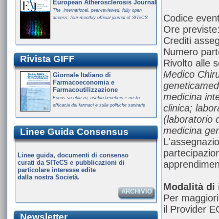
European Atherosclerosis Journal
The international, peer-reviewed, fully open
Codice even
access, four-monthly official journal of SITeCS
Ore previste
Crediti asseg
Numero parte
Rivista GIFF
Rivolto alle 
Medico Chiru
Giornale Italiano di
Farmacoeconomia e
geneticamedi
Farmacoutilizzazione
medicina inte
Focus su utilizzo, rischio-beneficio e costo-
efficacia dei farmaci e sulle politiche sanitarie
clinica; labo
(laboratorio 
medicina gene
Linee Guida Consensus
L'assegnazion
partecipazione
Linee guida, documenti di consenso
curati da SITeCS e pubblicazioni di
apprendiment
particolare interesse edite
dalla nostra Società.
Modalità di 
ARCHIVIO
Per maggiori
il Provider 
Newsletter