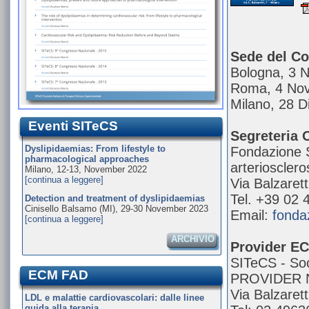
Sede del Co
Bologna, 3 
Roma, 4 No
Milano, 28 
Eventi SITeCS
Segreteria 
Dyslipidaemias: From lifestyle to
Fondazione S
pharmacological approaches
arteriosclero
Milano, 12-13, November 2022
[continua a leggere]
Via Balzarett
Tel. +39 02
Detection and treatment of dyslipidaemias
Cinisello Balsamo (MI), 29-30 November 2023
Email:
fonda
[continua a leggere]
ARCHIVIO
Provider E
SITeCS - Soc
ECM FAD
PROVIDER N.
Via Balzarett
LDL e malattie cardiovascolari: dalle linee
guida alla terapia