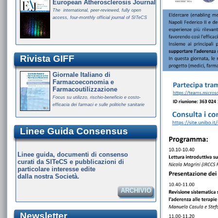
European Atherosclerosis Journal
The international, peer-reviewed, fully open
access, four-monthly official journal of SITeCS
Rivista GIFF
Giornale Italiano di
Farmacoeconomia e
Farmacoutilizzazione
Focus su utilizzo, rischio-beneficio e costo-
efficacia dei farmaci e sulle politiche sanitarie
Linee Guida Consensus
Linee guida, documenti di consenso
curati da SITeCS e pubblicazioni di
particolare interesse edite
dalla nostra Società.
ARCHIVIO
Newsletter