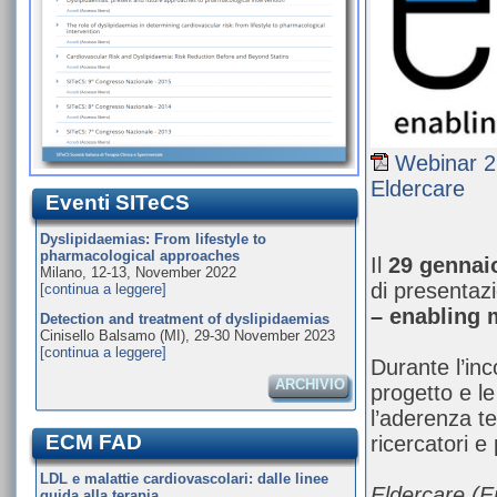
Webinar 29
Eldercare
Eventi SITeCS
Dyslipidaemias: From lifestyle to
pharmacological approaches
Il
29 gennai
Milano, 12-13, November 2022
di presentazi
[continua a leggere]
– enabling 
Detection and treatment of dyslipidaemias
Cinisello Balsamo (MI), 29-30 November 2023
[continua a leggere]
Durante l’inco
ARCHIVIO
progetto e l
l’aderenza te
ECM FAD
ricercatori e 
LDL e malattie cardiovascolari: dalle linee
Eldercare (E
guida alla terapia